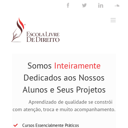
Ir
Facebook
Twitter
LinkedIn
Sou
para
o
conteúdo
Somos
Inteiramente
Dedicados aos Nossos
Alunos e Seus Projetos
Aprendizado de qualidade se constrói
com atenção, troca e muito acompanhamento.
Cursos Essencialmente Práticos